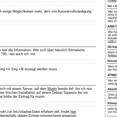
Projekt
Git + 
ch einige Möglichkeiten mehr, dem vim Autovervollständigung
Wer se
ohne V
machen 
eine en
ARM-T
Wie man
ab sofo
beispi
USB 2
SD-Kar
 hier die Information: Wer sich über hässlich formatierte
Nach d
 ^M) - wie auch ich: mit
Anleit
Netztei
Wem da
trg.+V Strg.+M erzeugt werden muss.
der fin
ATMEG
Wer ein
unter
A
eich mit einem Server, auf dem
Munin
bereits lief, bin ich nun
Abschl
er frischen Installation auf einem Debian Squeeze bei mir
Unter
A
ow
fehlte der Eintrag für munin.
Abschlu
Etherp
unter
A
mehr zur
/etc/shadow
-Datei erfahren will, findet
hier
zur Ins
ebenenfalls obigen Eintrag entsprechend anpassen.