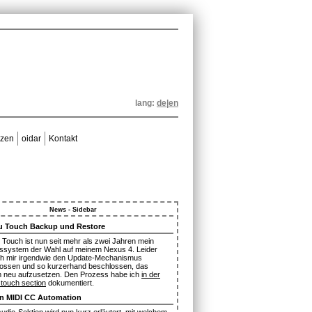
lang:
de
|
en
izen
oidar
Kontakt
News - Sidebar
u Touch Backup und Restore
 Touch ist nun seit mehr als zwei Jahren mein
bssystem der Wahl auf meinem Nexus 4. Leider
ch mir irgendwie den Update-Mechanismus
ossen und so kurzerhand beschlossen, das
 neu aufzusetzen. Den Prozess habe ich
in der
 touch section
dokumentiert.
n MIDI CC Automation