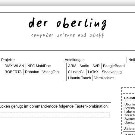
der oberling
computer science and stuff
Projekte
Anleitungen
Not
DMX WLAN
NFC MobiDoc
ARM
Audio
AVR
BeagleBoard
ROBERTA
Roboino
VotingTool
ClusterGL
LaTeX
Sheevaplug
Ubuntu Touch
Vermischtes
Ubunt
Ubuntu
urücken genügt im command-mode folgende Tastenkombination:
Betrie
habe i
zersch
System
ubuntu
Ableto