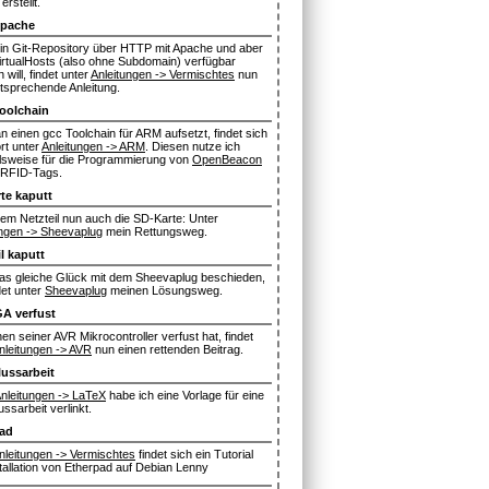
erstellt.
Apache
in Git-Repository über HTTP mit Apache und aber
irtualHosts (also ohne Subdomain) verfügbar
will, findet unter
Anleitungen -> Vermischtes
nun
tsprechende Anleitung.
oolchain
 einen gcc Toolchain für ARM aufsetzt, findet sich
rt unter
Anleitungen -> ARM
. Diesen nutze ich
elsweise für die Programmierung von
OpenBeacon
-RFID-Tags.
te kaputt
em Netzteil nun auch die SD-Karte: Unter
ungen -> Sheevaplug
mein Rettungsweg.
l kaputt
s gleiche Glück mit dem Sheevaplug beschieden,
det unter
Sheevaplug
meinen Lösungsweg.
A verfust
en seiner AVR Mikrocontroller verfust hat, findet
nleitungen -> AVR
nun einen rettenden Beitrag.
ussarbeit
nleitungen -> LaTeX
habe ich eine Vorlage für eine
ssarbeit verlinkt.
ad
nleitungen -> Vermischtes
findet sich ein Tutorial
tallation von Etherpad auf Debian Lenny