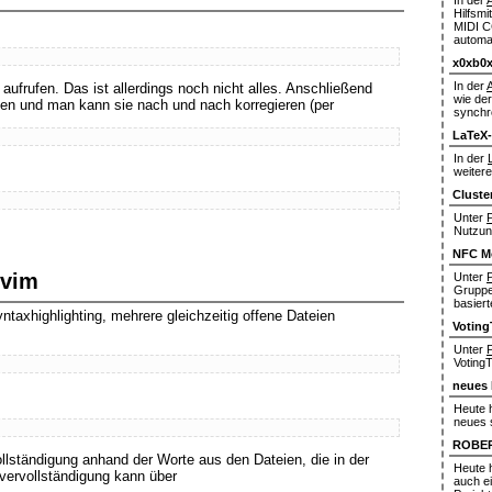
In der
Hilfsmi
MIDI C
automa
x0xb0x
In der
frufen. Das ist allerdings noch nicht alles. Anschließend
wie de
gen und man kann sie nach und nach korregieren (per
synchr
LaTeX
In der
weiter
Cluste
Unter
Nutzung
NFC M
 vim
Unter
Gruppe
basier
yntaxhighlighting, mehrere gleichzeitig offene Dateien
Voting
Unter
P
VotingT
neues 
Heute 
neues 
ROBE
llständigung anhand der Worte aus den Dateien, die in der
Heute 
vervollständigung kann über
auch e