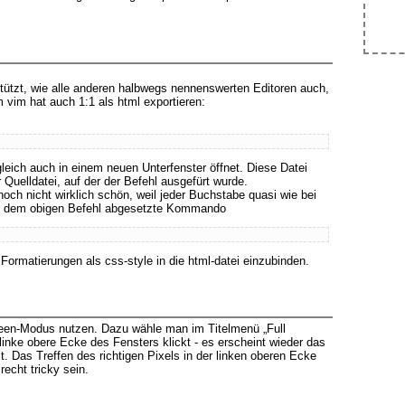
rstützt, wie alle anderen halbwegs nennenswerten Editoren auch,
 vim hat auch 1:1 als html exportieren:
 gleich auch in einem neuen Unterfenster öffnet. Diese Datei
 Quelldatei, auf der der Befehl ausgefürt wurde.
noch nicht wirklich schön, weil jeder Buchstabe quasi wie bei
 vor dem obigen Befehl abgesetzte Kommando
Formatierungen als css-style in die html-datei einzubinden.
reen-Modus nutzen. Dazu wähle man im Titelmenü „Full
linke obere Ecke des Fensters klickt - es erscheint wieder das
t. Das Treffen des richtigen Pixels in der linken oberen Ecke
echt tricky sein.