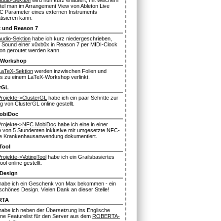
Audio-Sektion
wird nun kurz erläutert, mit welchem
ttel man im Arrangement View von Ableton Live
C Parameter eines externen Instruments
tisieren kann.
 und Reason 7
Audio-Sektion
habe ich kurz niedergeschrieben,
r Sound einer x0xb0x in Reason 7 per MIDI-Clock
on geroutet werden kann.
-Workshop
LaTeX-Sektion
werden inzwischen Folien und
es zu einem LaTeX-Workshop verlinkt.
rGL
Projekte->ClusterGL
habe ich ein paar Schritte zur
 von ClusterGL online gestellt.
obiDoc
Projekte->NFC MobiDoc
habe ich eine in einer
 von 5 Stundenten inklusive mir umgesetzte NFC-
te Krankenhausanwendung dokumentiert.
Tool
rojekte->VotingTool
habe ich ein Grailsbasiertes
ool online gestellt.
Design
habe ich ein Geschenk von Max bekommen - ein
schönes Design. Vielen Dank an dieser Stelle!
RTA
habe ich neben der Übersetzung ins Englische
ine Featurelist für den Server aus dem
ROBERTA-