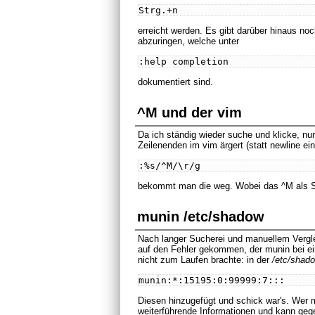
Strg.+n
erreicht werden. Es gibt darüber hinaus no
abzuringen, welche unter
:help completion
dokumentiert sind.
^M und der vim
Da ich ständig wieder suche und klicke, nun
Zeilenenden im vim ärgert (statt newline ein
:%s/^M/\r/g
bekommt man die weg. Wobei das ^M als S
munin /etc/shadow
Nach langer Sucherei und manuellem Vergl
auf den Fehler gekommen, der munin bei ein
nicht zum Laufen brachte: in der
/etc/shad
Diesen hinzugefügt und schick war's. Wer 
weiterführende Informationen und kann geg